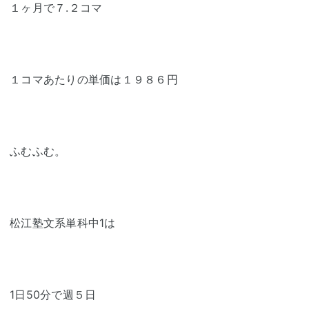
１ヶ月で７.２コマ
１コマあたりの単価は１９８６円
ふむふむ。
松江塾文系単科中1は
1日50分で週５日