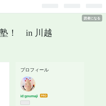
読者になる
！ in 川越
！
プロフィール
id:goumaji
はて
なブ