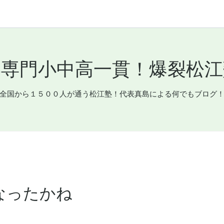
専門小中高一貫！爆裂松江塾
全国から１５００人が通う松江塾！代表真島による何でもブログ
なったかね