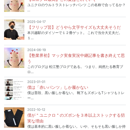
ユニクロのウルトラストレッチパンツ この名称で合ってるか？
…
2025-04-17
【フリップ芸】どうやら文字サイズも大丈夫そうだ
本川越駅のダイソーで１２冊ゲット。 これで当分大丈夫だ。
１…
2024-06-19
【塾業界初】マック実食実況中継記事を書き終えて思
う
このブログは 松江塾ブログである。 つまり、純然たる教育ブ
ロ…
2023-01-01
僕は「赤いパンツ」しか履かない
僕は普段、黒い服しか着ない。 靴下もズボンもTシャツもトレ
ー…
2022-10-12
僕が＂ユニクロ＂のズボンを３本以上ストックする切
実な理由
僕は基本的に黒い服しか着ない。 いや、そもそも黒い服しか持